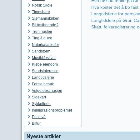
Hva bør du tenke på før d
Norsk Skole
Hva koster det å bo fas
Timeshare
Langtidsferie for pensjon
Sjømannskirken
Langtidsleie på Gran Cana
Bli fastboende?
Skatt, folkeregistrering
Treningsleir
Ting å gjøre
Naturkatastrofer
Sandstorm
Musikkfestival
Kjøpe eiendom
Sportsinteresse
Langtidsferie
Første besøk
Velge destinasjon
Sidekart
Sykkelferie
Immigrasjonsproblemet
Prisnivå
Biltur
Nyeste artikler