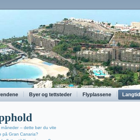
rendene
Byer og tettsteder
Flyplassene
Langti
pphold
 måneder – dette bør du vite
e på Gran Canaria?