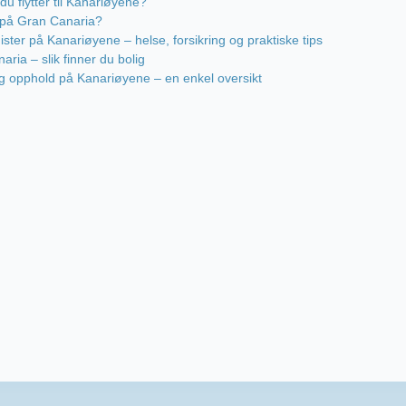
u flytter til Kanariøyene?
t på Gran Canaria?
ister på Kanariøyene – helse, forsikring og praktiske tips
ria – slik finner du bolig
 og opphold på Kanariøyene – en enkel oversikt