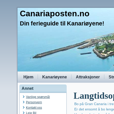
Canariaposten.no
Din ferieguide til Kanariøyene!
Hjem
Kanariøyene
Attraksjoner
St
Annet
Langtidso
Vanlige spørsmål
Personvern
Bo på Gran Canaria i tre
Kontakt oss
Er det ensomt å bo leng
Leie Bil