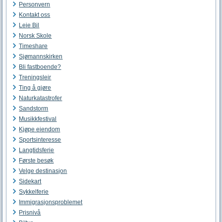
Personvern
Kontakt oss
Leie Bil
Norsk Skole
Timeshare
Sjømannskirken
Bli fastboende?
Treningsleir
Ting å gjøre
Naturkatastrofer
Sandstorm
Musikkfestival
Kjøpe eiendom
Sportsinteresse
Langtidsferie
Første besøk
Velge destinasjon
Sidekart
Sykkelferie
Immigrasjonsproblemet
Prisnivå