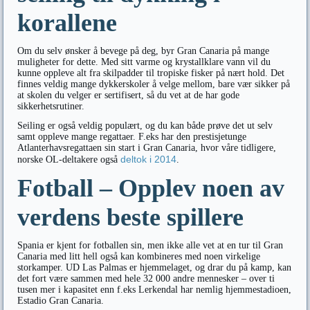
korallene
Om du selv ønsker å bevege på deg, byr Gran Canaria på mange
muligheter for dette. Med sitt varme og krystallklare vann vil du
kunne oppleve alt fra skilpadder til tropiske fisker på nært hold. Det
finnes veldig mange dykkerskoler å velge mellom, bare vær sikker på
at skolen du velger er sertifisert, så du vet at de har gode
sikkerhetsrutiner.
Seiling er også veldig populært, og du kan både prøve det ut selv
samt oppleve mange regattaer. F.eks har den prestisjetunge
Atlanterhavsregattaen sin start i Gran Canaria, hvor våre tidligere,
deltok i 2014
norske OL-deltakere også
.
Fotball – Opplev noen av
verdens beste spillere
Spania er kjent for fotballen sin, men ikke alle vet at en tur til Gran
Canaria med litt hell også kan kombineres med noen virkelige
storkamper. UD Las Palmas er hjemmelaget, og drar du på kamp, kan
det fort være sammen med hele 32 000 andre mennesker – over ti
tusen mer i kapasitet enn f.eks Lerkendal har nemlig hjemmestadioen,
Estadio Gran Canaria.