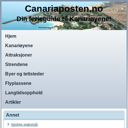
Canariaposten.no
Din ferieguide til Kanariøyene!
Hjem
Kanariøyene
Attraksjoner
Strendene
Byer og tettsteder
Flyplassene
Langtidsopphold
Artikler
Annet
Vanlige spørsmål