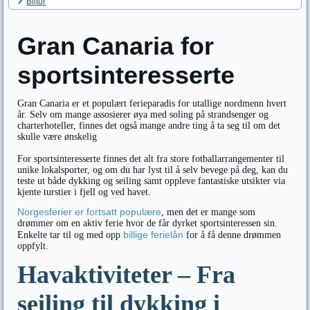
Biltur
Gran Canaria for
sportsinteresserte
Gran Canaria er et populært ferieparadis for utallige nordmenn hvert
år. Selv om mange assosierer øya med soling på strandsenger og
charterhoteller, finnes det også mange andre ting å ta seg til om det
skulle være ønskelig
For sportsinteresserte finnes det alt fra store fotballarrangementer til
unike lokalsporter, og om du har lyst til å selv bevege på deg, kan du
teste ut både dykking og seiling samt oppleve fantastiske utsikter via
kjente turstier i fjell og ved havet.
Norgesferier er fortsatt populære
, men det er mange som
drømmer om en aktiv ferie hvor de får dyrket sportsinteressen sin.
billige ferielån
Enkelte tar til og med opp
for å få denne drømmen
oppfylt.
Havaktiviteter – Fra
seiling til dykking i