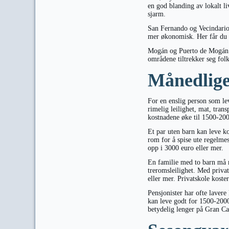
en god blanding av lokalt li
sjarm.
San Fernando og Vecindario 
mer økonomisk. Her får du m
Mogán og Puerto de Mogán på
områdene tiltrekker seg folk
Månedlige
For en enslig person som le
rimelig leilighet, mat, tran
kostnadene øke til 1500-20
Et par uten barn kan leve ko
rom for å spise ute regelme
opp i 3000 euro eller mer.
En familie med to barn må
treromsleilighet. Med priva
eller mer. Privatskole kost
Pensjonister har ofte lavere 
kan leve godt for 1500-2000
betydelig lenger på Gran C