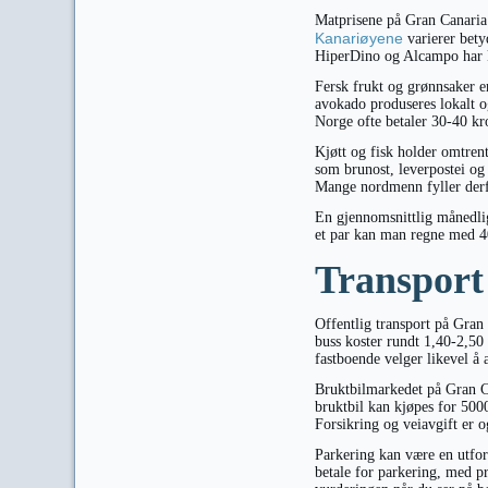
Matprisene på Gran Canaria 
Kanariøyene
varierer bety
HiperDino og Alcampo har ko
Fersk frukt og grønnsaker er
avokado produseres lokalt o
Norge ofte betaler 30-40 k
Kjøtt og fisk holder omtren
som brunost, leverpostei og
Mange nordmenn fyller derfo
En gjennomsnittlig månedlig
et par kan man regne med 4
Transport 
Offentlig transport på Gran
buss koster rundt 1,40-2,50
fastboende velger likevel å a
Bruktbilmarkedet på Gran Can
bruktbil kan kjøpes for 5000
Forsikring og veiavgift er o
Parkering kan være en utfo
betale for parkering, med p