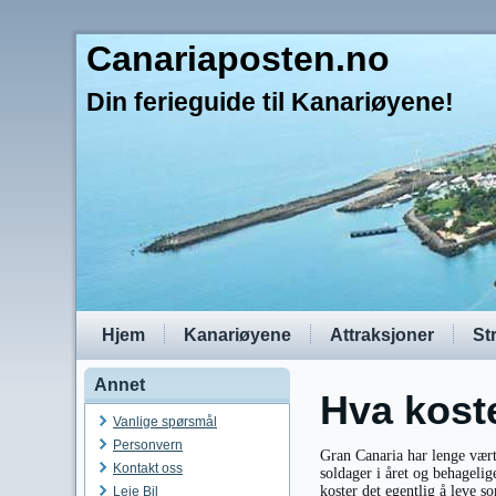
Canariaposten.no
Din ferieguide til Kanariøyene!
Hjem
Kanariøyene
Attraksjoner
St
Annet
Hva koste
Vanlige spørsmål
Personvern
Gran Canaria har lenge vært
Kontakt oss
soldager i året og behagelig
koster det egentlig å leve
Leie Bil