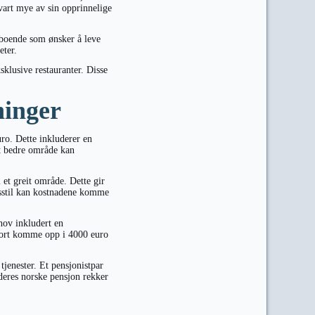
evart mye av sin opprinnelige
tboende som ønsker å leve
eter.
klusive restauranter. Disse
ninger
ro. Dette inkluderer en
et bedre område kan
 et greit område. Dette gir
ivsstil kan kostnadene komme
ov inkludert en
 fort komme opp i 4000 euro
 tjenester. Et pensjonistpar
deres norske pensjon rekker