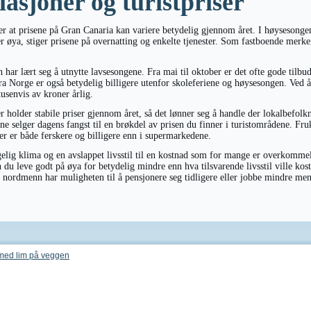
asjoner og turistpriser
ver at prisene på Gran Canaria kan variere betydelig gjennom året. I høysesonge
er øya, stiger prisene på overnatting og enkelte tjenester. Som fastboende merke
ar lært seg å utnytte lavsesongene. Fra mai til oktober er det ofte gode tilbud
g fra Norge er også betydelig billigere utenfor skoleferiene og høysesongen. Ved 
usenvis av kroner årlig.
 holder stabile priser gjennom året, så det lønner seg å handle der lokalbefolk
e selger dagens fangst til en brøkdel av prisen du finner i turistområdene. Fruk
r er både ferskere og billigere enn i supermarkedene.
gelig klima og en avslappet livsstil til en kostnad som for mange er overkomm
n du leve godt på øya for betydelig mindre enn hva tilsvarende livsstil ville kost
 nordmenn har muligheten til å pensjonere seg tidligere eller jobbe mindre mens
med lim på veggen