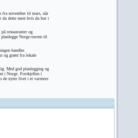
n fra november til mars, når
r du dette mest hvis du bor i
 på restauranter og
å planlegge Norge-turene til
ningen handler.
t og grønt fra lokale
elig. Med god planlegging og
et i Norge. Forskjellen i
 de nyter livet i et varmere