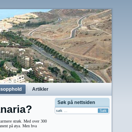
dsopphold
Artikler
Søk på nettsiden
anaria?
 varmere strøk. Med over 300
rmanent på øya. Men hva