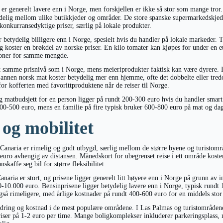
er generelt lavere enn i Norge, men forskjellen er ikke så stor som mange tror
delig mellom ulike butikkjeder og områder. De store spanske supermarkedskj
nkurransedyktige priser, særlig på lokale produkter.
 betydelig billigere enn i Norge, spesielt hvis du handler på lokale markeder. 
g koster en brøkdel av norske priser. En kilo tomater kan kjøpes for under en 
roner for samme mengde.
t samme prisnivå som i Norge, mens meieriprodukter faktisk kan være dyrere. 
 annen norsk mat koster betydelig mer enn hjemme, ofte det dobbelte eller tredo
r kofferten med favorittproduktene når de reiser til Norge.
 matbudsjett for en person ligger på rundt 200-300 euro hvis du handler smar
00-500 euro, mens en familie på fire typisk bruker 600-800 euro på mat og da
og mobilitet
 Canaria er rimelig og godt utbygd, særlig mellom de større byene og turistomr
 euro avhengig av distansen. Månedskort for ubegrenset reise i ett område kost
nskaffe seg bil for større fleksibilitet.
aria er stort, og prisene ligger generelt litt høyere enn i Norge på grunn av i
-10.000 euro. Bensinprisene ligger betydelig lavere enn i Norge, typisk rundt 1
gså rimeligere, med årlige kostnader på rundt 400-600 euro for en middels stor 
rdring og kostnad i de mest populære områdene. I Las Palmas og turistområdene
riser på 1-2 euro per time. Mange boligkomplekser inkluderer parkeringsplass, 