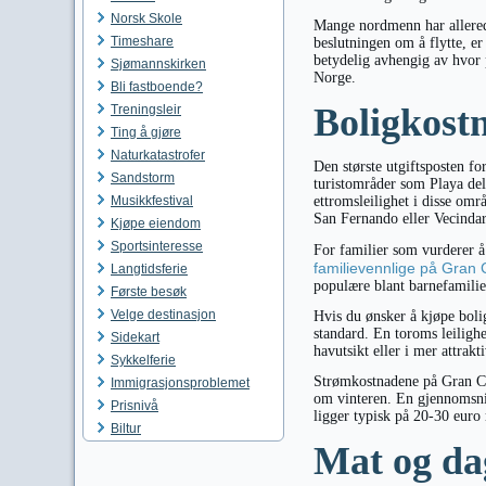
Norsk Skole
Mange nordmenn har allerede 
Timeshare
beslutningen om å flytte, er
betydelig avhengig av hvor p
Sjømannskirken
Norge.
Bli fastboende?
Boligkost
Treningsleir
Ting å gjøre
Naturkatastrofer
Den største utgiftsposten fo
Sandstorm
turistområder som Playa del
Musikkfestival
ettromsleilighet i disse om
San Fernando eller Vecindar
Kjøpe eiendom
Sportsinteresse
For familier som vurderer å 
familievennlige på Gran 
Langtidsferie
populære blant barnefamilie
Første besøk
Velge destinasjon
Hvis du ønsker å kjøpe boli
standard. En toroms leiligh
Sidekart
havutsikt eller i mer attrak
Sykkelferie
Strømkostnadene på Gran Ca
Immigrasjonsproblemet
om vinteren. En gjennomsnit
Prisnivå
ligger typisk på 20-30 euro
Biltur
Mat og da