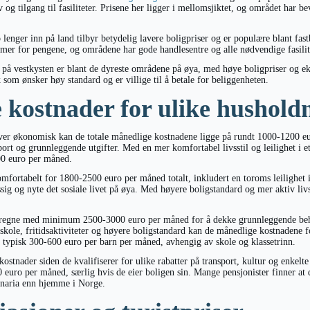
v og tilgang til fasiliteter. Prisene her ligger i mellomsjiktet, og området har b
lenger inn på land tilbyr betydelig lavere boligpriser og er populære blant fas
er for pengene, og områdene har gode handlesentre og alle nødvendige fasilit
 vestkysten er blant de dyreste områdene på øya, med høye boligpriser og eks
 som ønsker høy standard og er villige til å betale for beliggenheten.
 kostnader for ulike hushold
ver økonomisk kan de totale månedlige kostnadene ligge på rundt 1000-1200 eu
sport og grunnleggende utgifter. Med en mer komfortabel livsstil og leilighet i 
00 euro per måned.
mfortabelt for 1800-2500 euro per måned totalt, inkludert en toroms leilighet i
ssig og nyte det sosiale livet på øya. Med høyere boligstandard og mer aktiv l
 regne med minimum 2500-3000 euro per måned for å dekke grunnleggende beh
tskole, fritidsaktiviteter og høyere boligstandard kan de månedlige kostnadene
er typisk 300-600 euro per barn per måned, avhengig av skole og klassetrinn.
kostnader siden de kvalifiserer for ulike rabatter på transport, kultur og enkelte
 euro per måned, særlig hvis de eier boligen sin. Mange pensjonister finner at 
anaria enn hjemme i Norge.