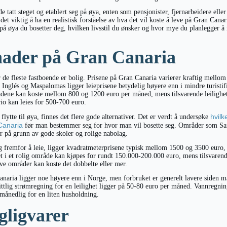
tatt steget og etablert seg på øya, enten som pensjonister, fjernarbeidere eller
 det viktig å ha en realistisk forståelse av hva det vil koste å leve på Gran Cana
å øya du bosetter deg, hvilken livsstil du ønsker og hvor mye du planlegger å r
nader på Gran Canaria
r de fleste fastboende er bolig. Prisene på Gran Canaria varierer kraftig mello
 Inglés og Maspalomas ligger leieprisene betydelig høyere enn i mindre turistif
rådene kan koste mellom 800 og 1200 euro per måned, mens tilsvarende leilighe
io kan leies for 500-700 euro.
hvil
flytte til øya, finnes det flere gode alternativer. Det er verdt å undersøke
Canaria
før man bestemmer seg for hvor man vil bosette seg. Områder som San
r på grunn av gode skoler og rolige nabolag.
g fremfor å leie, ligger kvadratmeterprisene typisk mellom 1500 og 3500 euro,
et i et rolig område kan kjøpes for rundt 150.000-200.000 euro, mens tilsvar
tive områder kan koste det dobbelte eller mer.
naria ligger noe høyere enn i Norge, men forbruket er generelt lavere siden 
tlig strømregning for en leilighet ligger på 50-80 euro per måned. Vannregni
 månedlig for en liten husholdning.
gligvarer