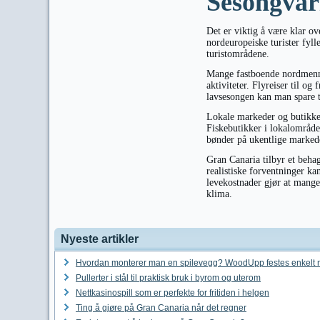
Sesongvari
Det er viktig å være klar o
nordeuropeiske turister fyll
turistområdene.
Mange fastboende nordmenn h
aktiviteter. Flyreiser til o
lavsesongen kan man spare t
Lokale markeder og butikker
Fiskebutikker i lokalområden
bønder på ukentlige markede
Gran Canaria tilbyr et beha
realistiske forventninger ka
levekostnader gjør at mange
klima.
Nyeste artikler
Hvordan monterer man en spilevegg? WoodUpp festes enkelt 
Pullerter i stål til praktisk bruk i byrom og uterom
Nettkasinospill som er perfekte for fritiden i helgen
Ting å gjøre på Gran Canaria når det regner