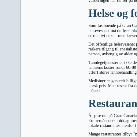
vurderingen når du ser på b
Helse og f
Som fastboende på Gran Canari
sk
helsevesenet må du først
er relativt enkel, men krever
Det offentlige helsevesenet
raskere tilgang til spesiali
person, avhengig av alder o
Tannlegetjenester er ikke de
tannrens koster rundt 60-80
utført større tannbehandling
Medisiner er generelt billig
norsk pris. Med resept fra 
måned.
Restauran
Å spise ute på Gran Canaria 
En tremåneders middag med 
lokale restauranter utenfor t
Mange restauranter tilbyr "m