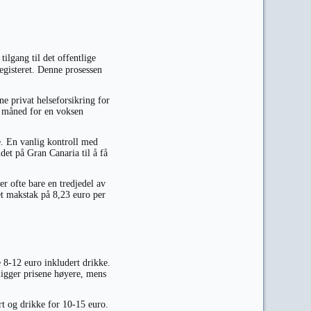
tilgang til det offentlige
registeret. Denne prosessen
e privat helseforsikring for
er måned for en voksen
e. En vanlig kontroll med
et på Gran Canaria til å få
er ofte bare en tredjedel av
et makstak på 8,23 euro per
e 8-12 euro inkludert drikke.
igger prisene høyere, mens
rt og drikke for 10-15 euro.