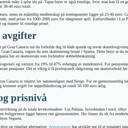
omisk måte å spise ute på. Tapas-barer er også rimelige, hvor man kan få en g
or 30-40 euro totalt.
euro, mens en månedlig medlemskap på treningssenter ligger på 25-40 euro. Go
oende, med priser fra 1000-2000 euro for ubegrenset spill. Kulturtilbudet i Las 
er og museer til rimelige priser.
 avgifter
t på Gran Canaria må du forholde deg til både spansk og norsk skattelovgivni
Gran Canaria, regnes du som skattemessig bosatt i Spania. Dette betyr at du må
pania har en skatteavtale som forhindrer dobbeltbeskatning.
progressiv og varierer fra 19% til 47% avhengig av inntektsnivå. For pensjoniste
rate pensjoner. Det er viktig å få profesjonell rådgivning om skatteforhold før 
an Canaria er relativt lav sammenlignet med Norge. For en gjennomsnittlig lei
egg kommer avgift for søppelhåndtering på rundt 50-100 euro årlig.
g prisnivå
nnvirkning på de totale levekostnadene. Las Palmas, hovedstaden i nord, tilbyr
n boligprisene ligger høyere enn gjennomsnittet. Her finner du alt fra moderne 
ebyen Vegueta.
Arguineguín
 dyre og rimelige alternativer.
har utviklet seg til et populært o