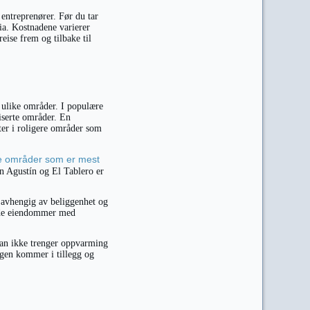
 entreprenører. Før du tar
ria. Kostnadene varierer
eise frem og tilbake til
m ulike områder. I populære
iserte områder. En
ter i roligere områder som
ke områder som er mest
 Agustín og El Tablero er
 avhengig av beliggenhet og
ende eiendommer med
man ikke trenger oppvarming
ngen kommer i tillegg og