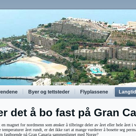
rendene
Byer og tettsteder
Flyplassene
Langti
r det å bo fast på Gran C
 en magnet for nordmenn som ønsker å tilbringe deler av året eller hele året i
e temperaturer året rundt, er det ikke rart at mange vurderer å bosette seg pe
 som fastboende på Gran Canaria sammenlignet med Norge?