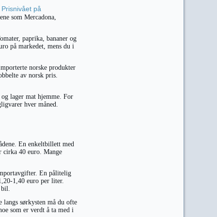
Prisnivået på
.
edene som Mercadona,
Tomater, paprika, bananer og
euro på markedet, mens du i
Importerte norske produkter
bbelte av norsk pris.
t og lager mat hjemme. For
gligvarer hver måned.
ådene. En enkeltbillett med
er cirka 40 euro. Mange
mportavgifter. En pålitelig
,20-1,40 euro per liter.
bil.
 langs sørkysten må du ofte
noe som er verdt å ta med i