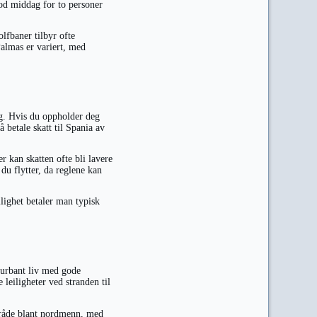
od middag for to personer
lfbaner tilbyr ofte
Palmas er variert, med
ng. Hvis du oppholder deg
 betale skatt til Spania av
r kan skatten ofte bli lavere
du flytter, da reglene kan
lighet betaler man typisk
 urbant liv med gode
leiligheter ved stranden til
mråde blant nordmenn, med