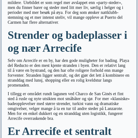
mildere. Utebildet er som regel mer avslappet enn «party-steder»,
men du finner barer og steder med litt mer liv, særlig i helger og i
perioder med mer besøk på øya. For deg som ønsker nattklubb-
stemning og et mer intenst uteliv, vil mange oppleve at Puerto del
Carmen har flere alternativer.
Strender og badeplasser i
og nær Arrecife
Selv om Arrecife er en by, har den gode muligheter for bading. Playa
del Reducto er den mest kjente stranden i byen. Den er relativt lang
til å være en bystrand, og den har ofte roligere forhold enn mange
forventer. Stranden ligger sentralt, og det gjør det lett å kombinere en
stranddag med lunsj, shopping eller en rolig kveldstur langs
promenaden.
I tillegg er området rundt lagunen ved Charco de San Ginés et fint
sted å rusle og nyte utsikten mot småbåter og sjø. For mer «klassiske»
badeopplevelser med større strender, turkist vann og dramatiske
omgivelser, velger mange å ta en tur til andre steder på Lanzarote.
Men for en enkel dukkert og en stranddag uten logistikk, fungerer
Arrecife overraskende bra.
Er Arrecife et sentralt