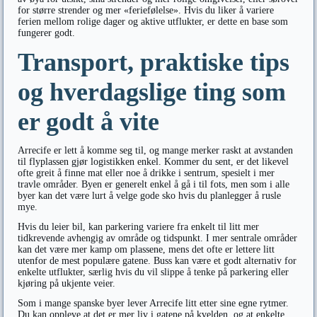
for større strender og mer «feriefølelse». Hvis du liker å variere
ferien mellom rolige dager og aktive utflukter, er dette en base som
fungerer godt.
Transport, praktiske tips
og hverdagslige ting som
er godt å vite
Arrecife er lett å komme seg til, og mange merker raskt at avstanden
til flyplassen gjør logistikken enkel. Kommer du sent, er det likevel
ofte greit å finne mat eller noe å drikke i sentrum, spesielt i mer
travle områder. Byen er generelt enkel å gå i til fots, men som i alle
byer kan det være lurt å velge gode sko hvis du planlegger å rusle
mye.
Hvis du leier bil, kan parkering variere fra enkelt til litt mer
tidkrevende avhengig av område og tidspunkt. I mer sentrale områder
kan det være mer kamp om plassene, mens det ofte er lettere litt
utenfor de mest populære gatene. Buss kan være et godt alternativ for
enkelte utflukter, særlig hvis du vil slippe å tenke på parkering eller
kjøring på ukjente veier.
Som i mange spanske byer lever Arrecife litt etter sine egne rytmer.
Du kan oppleve at det er mer liv i gatene på kvelden, og at enkelte