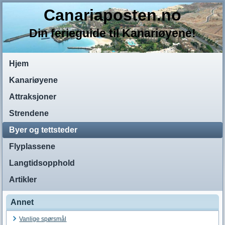
Canariaposten.no
Din ferieguide til Kanariøyene!
Hjem
Kanariøyene
Attraksjoner
Strendene
Byer og tettsteder
Flyplassene
Langtidsopphold
Artikler
Annet
Vanlige spørsmål