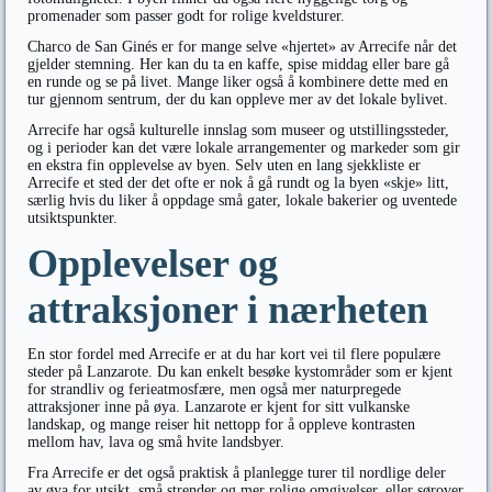
promenader som passer godt for rolige kveldsturer.
Charco de San Ginés er for mange selve «hjertet» av Arrecife når det
gjelder stemning. Her kan du ta en kaffe, spise middag eller bare gå
en runde og se på livet. Mange liker også å kombinere dette med en
tur gjennom sentrum, der du kan oppleve mer av det lokale bylivet.
Arrecife har også kulturelle innslag som museer og utstillingssteder,
og i perioder kan det være lokale arrangementer og markeder som gir
en ekstra fin opplevelse av byen. Selv uten en lang sjekkliste er
Arrecife et sted der det ofte er nok å gå rundt og la byen «skje» litt,
særlig hvis du liker å oppdage små gater, lokale bakerier og uventede
utsiktspunkter.
Opplevelser og
attraksjoner i nærheten
En stor fordel med Arrecife er at du har kort vei til flere populære
steder på Lanzarote. Du kan enkelt besøke kystområder som er kjent
for strandliv og ferieatmosfære, men også mer naturpregede
attraksjoner inne på øya. Lanzarote er kjent for sitt vulkanske
landskap, og mange reiser hit nettopp for å oppleve kontrasten
mellom hav, lava og små hvite landsbyer.
Fra Arrecife er det også praktisk å planlegge turer til nordlige deler
av øya for utsikt, små strender og mer rolige omgivelser, eller sørover