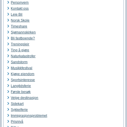
Personvern
Kontakt oss
Leie Bil
Norsk Skole
Timeshare
Sjømannskirken
Bli fastboende?
Treningsleir
Ting å gjøre
Naturkatastrofer
Sandstorm
Musikkfestival
Kjøpe eiendom
Sportsinteresse
Langtidsferie
Første besøk
Velge destinasjon
Sidekart
Sykkelferie
Immigrasjonsproblemet
Prisnivå