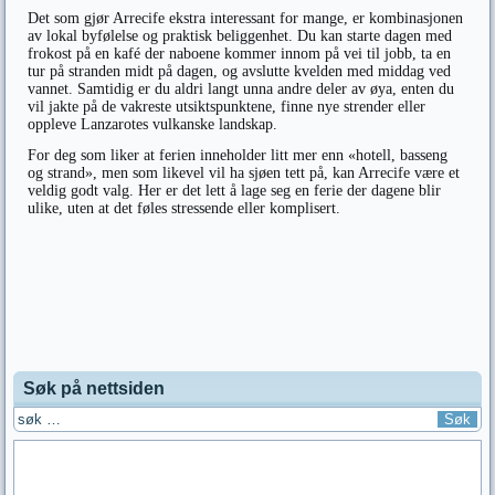
Det som gjør Arrecife ekstra interessant for mange, er kombinasjonen
av lokal byfølelse og praktisk beliggenhet. Du kan starte dagen med
frokost på en kafé der naboene kommer innom på vei til jobb, ta en
tur på stranden midt på dagen, og avslutte kvelden med middag ved
vannet. Samtidig er du aldri langt unna andre deler av øya, enten du
vil jakte på de vakreste utsiktspunktene, finne nye strender eller
oppleve Lanzarotes vulkanske landskap.
For deg som liker at ferien inneholder litt mer enn «hotell, basseng
og strand», men som likevel vil ha sjøen tett på, kan Arrecife være et
veldig godt valg. Her er det lett å lage seg en ferie der dagene blir
ulike, uten at det føles stressende eller komplisert.
Søk på nettsiden