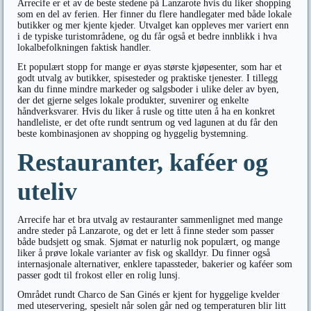
Arrecife er et av de beste stedene på Lanzarote hvis du liker shopping
som en del av ferien. Her finner du flere handlegater med både lokale
butikker og mer kjente kjeder. Utvalget kan oppleves mer variert enn
i de typiske turistområdene, og du får også et bedre innblikk i hva
lokalbefolkningen faktisk handler.
Et populært stopp for mange er øyas største kjøpesenter, som har et
godt utvalg av butikker, spisesteder og praktiske tjenester. I tillegg
kan du finne mindre markeder og salgsboder i ulike deler av byen,
der det gjerne selges lokale produkter, suvenirer og enkelte
håndverksvarer. Hvis du liker å rusle og titte uten å ha en konkret
handleliste, er det ofte rundt sentrum og ved lagunen at du får den
beste kombinasjonen av shopping og hyggelig bystemning.
Restauranter, kaféer og
uteliv
Arrecife har et bra utvalg av restauranter sammenlignet med mange
andre steder på Lanzarote, og det er lett å finne steder som passer
både budsjett og smak. Sjømat er naturlig nok populært, og mange
liker å prøve lokale varianter av fisk og skalldyr. Du finner også
internasjonale alternativer, enklere tapassteder, bakerier og kaféer som
passer godt til frokost eller en rolig lunsj.
Området rundt Charco de San Ginés er kjent for hyggelige kvelder
med uteservering, spesielt når solen går ned og temperaturen blir litt