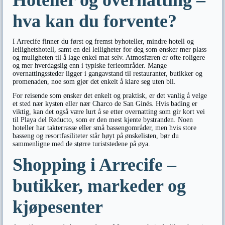
Hoteller og overnatting –
hva kan du forvente?
I Arrecife finner du først og fremst byhoteller, mindre hotell og
leilighetshotell, samt en del leiligheter for deg som ønsker mer plass
og muligheten til å lage enkel mat selv. Atmosfæren er ofte roligere
og mer hverdagslig enn i typiske ferieområder. Mange
overnattingssteder ligger i gangavstand til restauranter, butikker og
promenaden, noe som gjør det enkelt å klare seg uten bil.
For reisende som ønsker det enkelt og praktisk, er det vanlig å velge
et sted nær kysten eller nær Charco de San Ginés. Hvis bading er
viktig, kan det også være lurt å se etter overnatting som gir kort vei
til Playa del Reducto, som er den mest kjente bystranden. Noen
hoteller har takterrasse eller små bassengområder, men hvis store
basseng og resortfasiliteter står høyt på ønskelisten, bør du
sammenligne med de større turiststedene på øya.
Shopping i Arrecife –
butikker, markeder og
kjøpesenter