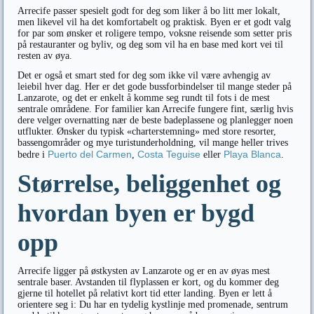
Arrecife passer spesielt godt for deg som liker å bo litt mer lokalt,
men likevel vil ha det komfortabelt og praktisk. Byen er et godt valg
for par som ønsker et roligere tempo, voksne reisende som setter pris
på restauranter og byliv, og deg som vil ha en base med kort vei til
resten av øya.
Det er også et smart sted for deg som ikke vil være avhengig av
leiebil hver dag. Her er det gode bussforbindelser til mange steder på
Lanzarote, og det er enkelt å komme seg rundt til fots i de mest
sentrale områdene. For familier kan Arrecife fungere fint, særlig hvis
dere velger overnatting nær de beste badeplassene og planlegger noen
utflukter. Ønsker du typisk «charterstemning» med store resorter,
bassengområder og mye turistunderholdning, vil mange heller trives
Puerto del Carmen
Costa Teguise
Playa Blanca
bedre i
,
eller
.
Størrelse, beliggenhet og
hvordan byen er bygd
opp
Arrecife ligger på østkysten av Lanzarote og er en av øyas mest
sentrale baser. Avstanden til flyplassen er kort, og du kommer deg
gjerne til hotellet på relativt kort tid etter landing. Byen er lett å
orientere seg i: Du har en tydelig kystlinje med promenade, sentrum