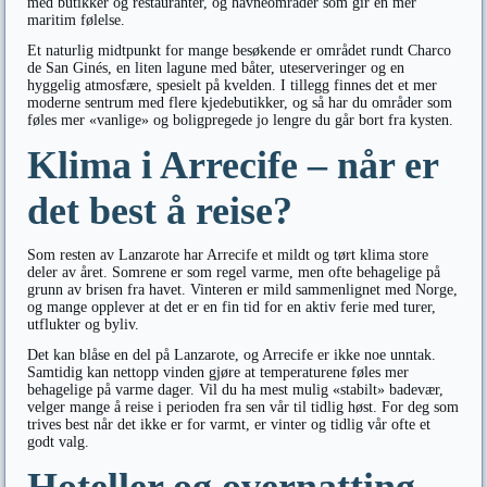
med butikker og restauranter, og havneområder som gir en mer
maritim følelse.
Et naturlig midtpunkt for mange besøkende er området rundt Charco
de San Ginés, en liten lagune med båter, uteserveringer og en
hyggelig atmosfære, spesielt på kvelden. I tillegg finnes det et mer
moderne sentrum med flere kjedebutikker, og så har du områder som
føles mer «vanlige» og boligpregede jo lengre du går bort fra kysten.
Klima i Arrecife – når er
det best å reise?
Som resten av Lanzarote har Arrecife et mildt og tørt klima store
deler av året. Somrene er som regel varme, men ofte behagelige på
grunn av brisen fra havet. Vinteren er mild sammenlignet med Norge,
og mange opplever at det er en fin tid for en aktiv ferie med turer,
utflukter og byliv.
Det kan blåse en del på Lanzarote, og Arrecife er ikke noe unntak.
Samtidig kan nettopp vinden gjøre at temperaturene føles mer
behagelige på varme dager. Vil du ha mest mulig «stabilt» badevær,
velger mange å reise i perioden fra sen vår til tidlig høst. For deg som
trives best når det ikke er for varmt, er vinter og tidlig vår ofte et
godt valg.