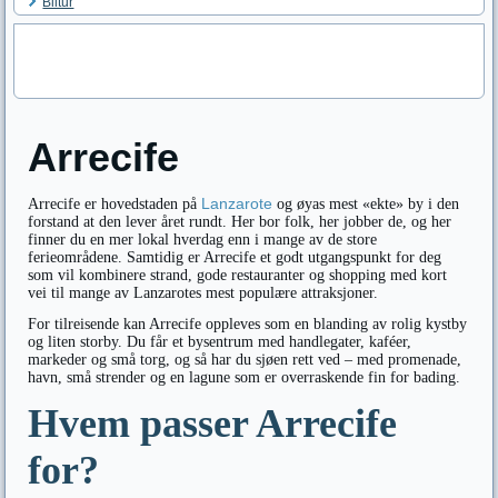
Biltur
Arrecife
Lanzarote
Arrecife er hovedstaden på
og øyas mest «ekte» by i den
forstand at den lever året rundt. Her bor folk, her jobber de, og her
finner du en mer lokal hverdag enn i mange av de store
ferieområdene. Samtidig er Arrecife et godt utgangspunkt for deg
som vil kombinere strand, gode restauranter og shopping med kort
vei til mange av Lanzarotes mest populære attraksjoner.
For tilreisende kan Arrecife oppleves som en blanding av rolig kystby
og liten storby. Du får et bysentrum med handlegater, kaféer,
markeder og små torg, og så har du sjøen rett ved – med promenade,
havn, små strender og en lagune som er overraskende fin for bading.
Hvem passer Arrecife
for?