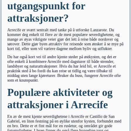
utgangspunkt for
attraksjoner?
Arrecife er svært sentralt med tanke på å utforske Lanzarote. Du
kommer deg enkelt til flere av de mest populære severdighetene, og
mange av øyas viktigste veier gjør det lett å reise både nordover og
sørover. Dette gjør byen attraktiv for reisende som ønsker å se mye på
kort tid, eller som vil variere dagene mellom byliv og utflukter.
Du har også kort vei til andre kjente steder på østkysten, og det er
ofte enkelt å kombinere Arrecife med dagsturer til både strender,
landsbyer og naturattraksjoner. Hvis du har leid bil, er Arrecife et
praktisk sted å bo fordi du kan reise ut tidlig og være tilbake til
middag uten lange kjøreturer. Bruker du buss, fungerer Arrecife ofte
som et knutepunkt.
Populære aktiviteter og
attraksjoner i Arrecife
En av de mest kjente severdighetene i Arrecife er Castillo de San
Gabriel, en liten festning på en øylike utenfor kysten, forbundet med
en bro. Dette er et fint mål for en rusletur, og området gir gode
fotomuligheter. I byen finner du også flere hyggelige torg og