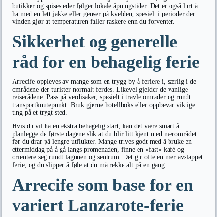
butikker og spisesteder følger lokale åpningstider. Det er også lurt å
ha med en lett jakke eller genser på kvelden, spesielt i perioder der
vinden gjør at temperaturen faller raskere enn du forventer.
Sikkerhet og generelle
råd for en behagelig ferie
Arrecife oppleves av mange som en trygg by å feriere i, særlig i de
områdene der turister normalt ferdes. Likevel gjelder de vanlige
reiserådene: Pass på verdisaker, spesielt i travle områder og rundt
transportknutepunkt. Bruk gjerne hotellboks eller oppbevar viktige
ting på et trygt sted.
Hvis du vil ha en ekstra behagelig start, kan det være smart å
planlegge de første dagene slik at du blir litt kjent med nærområdet
før du drar på lengre utflukter. Mange trives godt med å bruke en
ettermiddag på å gå langs promenaden, finne en «fast» kafé og
orientere seg rundt lagunen og sentrum. Det gir ofte en mer avslappet
ferie, og du slipper å føle at du må rekke alt på en gang.
Arrecife som base for en
variert Lanzarote-ferie