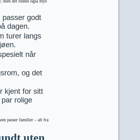
av, men det finnes også mye
passer godt
 på dagen.
m turer langs
sjøen.
spesielt når
gsrom, og det
kjent for sitt
par rolige
om passer familier – alt fra
undt uten