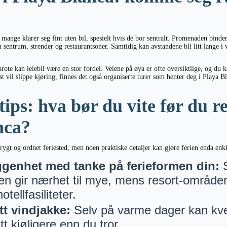
 mange klarer seg fint uten bil, spesielt hvis de bor sentralt. Promenaden bind
m sentrum, strender og restaurantsoner. Samtidig kan avstandene bli litt lange i
rote kan leiebil være en stor fordel. Veiene på øya er ofte oversiktlige, og du
st vil slippe kjøring, finnes det også organiserte turer som henter deg i Playa B
ips: hva bør du vite før du rei
nca?
trygt og ordnet feriested, men noen praktiske detaljer kan gjøre ferien enda enkl
ggenhet med tanke på ferieformen din:
S
 gir nærhet til mye, mens resort-områder 
otellfasiliteter.
tt vindjakke:
Selv på varme dager kan kve
itt kjøligere enn du tror.