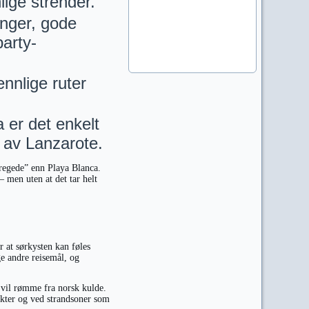
lige strender.
nger, gode
party-
nnlige ruter
 er det enkelt
 av Lanzarote.
pregede” enn Playa Blanca.
 men uten at det tar helt
r at sørkysten kan føles
e andre reisemål, og
 vil rømme fra norsk kulde.
ukter og ved strandsoner som