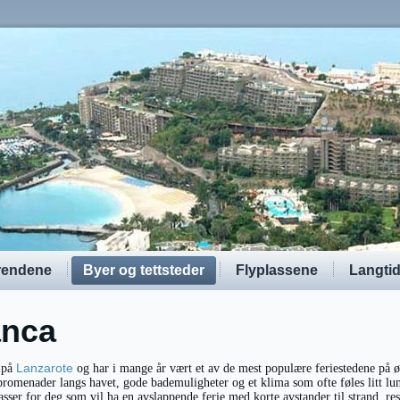
rendene
Byer og tettsteder
Flyplassene
Langti
anca
Lanzarote
r på
og har i mange år vært et av de mest populære feriestedene på ø
romenader langs havet, gode bademuligheter og et klima som ofte føles litt lu
sser for deg som vil ha en avslappende ferie med korte avstander til strand, re