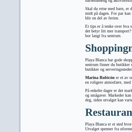
barnebasseng og aktivitetsti
Skal du reise med barn, er d
midt på dagen. For par kan d
blir en del av ferien.
Et tips er å tenke over hva s
det betyr litt mer transport
bor langt fra sentrum.
Shoppingm
Playa Blanca har gode shop
sentrum finner du butikker m
butikker og serveringssted
Marina Rubicón
er et av o
en roligere atmosfære, med 
På enkelte dager er det mar
og smågaver. Markeder kan v
deg, siden utvalget kan varie
Restaurant
Playa Blanca er et sted hvor
Utvalget spenner fra uformel