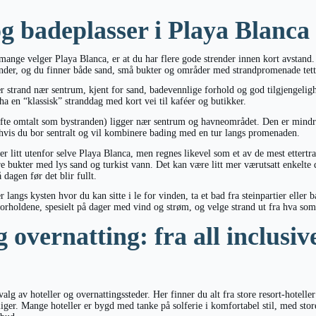
g badeplasser i Playa Blanca
ange velger Playa Blanca, er at du har flere gode strender innen kort avstand. 
nder, og du finner både sand, små bukter og områder med strandpromenade tett
 strand nær sentrum, kjent for sand, badevennlige forhold og god tilgjengeligh
ha en “klassisk” stranddag med kort vei til kaféer og butikker.
fte omtalt som bystranden) ligger nær sentrum og havneområdet. Den er mindr
hvis du bor sentralt og vil kombinere bading med en tur langs promenaden.
er litt utenfor selve Playa Blanca, men regnes likevel som et av de mest ettert
re bukter med lys sand og turkist vann. Det kan være litt mer værutsatt enkelte
 dagen før det blir fullt.
langs kysten hvor du kan sitte i le for vinden, ta et bad fra steinpartier eller b
forholdene, spesielt på dager med vind og strøm, og velge strand ut fra hva som
 overnatting: fra all inclusive
alg av hoteller og overnattingssteder. Her finner du alt fra store resort-hotelle
oliger. Mange hoteller er bygd med tanke på solferie i komfortabel stil, med store