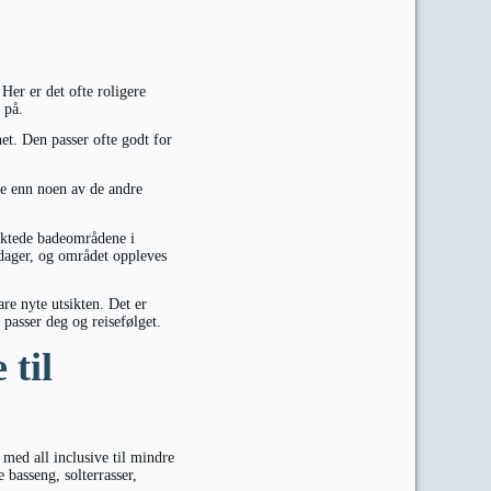
Her er det ofte roligere
 på.
et. Den passer ofte godt for
e enn noen av de andre
raktede badeområdene i
 dager, og området oppleves
are nyte utsikten. Det er
 passer deg og reisefølget.
 til
r med all inclusive til mindre
 basseng, solterrasser,