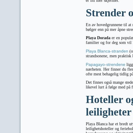
er litt mer skjermet.
Strender o
En av hovedgrunnene til at m
bølger enn på mer åpne stre
Playa Dorada
er en populær
familier og for deg som vil 
Playa Blanca-stranden
(o
strandsonene, men praktisk 
Papagayo-strendene
ligg
nærheten. Her finner du fle
ofte mest behagelig tidlig på
Det finnes også mange steder 
likevel lurt å følge med på 
Hoteller og
leiligheter
Playa Blanca har et bredt utv
leilighetshoteller og ferieb