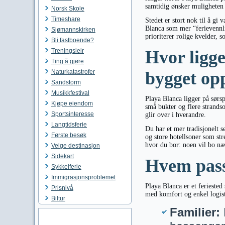
samtidig ønsker muligheten t
Norsk Skole
Timeshare
Stedet er stort nok til å gi
Blanca som mer “ferievennli
Sjømannskirken
prioriterer rolige kvelder, s
Bli fastboende?
Treningsleir
Hvor ligg
Ting å gjøre
Naturkatastrofer
bygget op
Sandstorm
Musikkfestival
Playa Blanca ligger på sørs
Kjøpe eiendom
små bukter og flere strands
Sportsinteresse
glir over i hverandre.
Langtidsferie
Du har et mer tradisjonelt 
Første besøk
og store hotellsoner som str
hvor du bor: noen vil bo næ
Velge destinasjon
Sidekart
Hvem pass
Sykkelferie
Immigrasjonsproblemet
Playa Blanca er et feriested
Prisnivå
med komfort og enkel logis
Biltur
Familier: