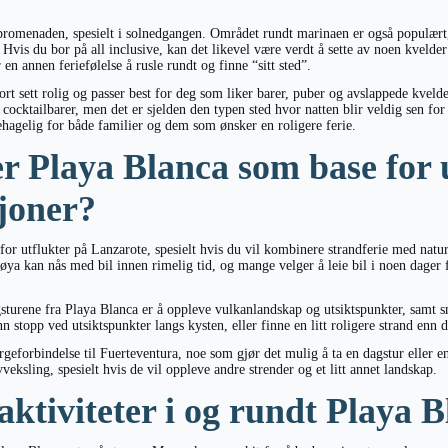
promenaden, spesielt i solnedgangen. Området rundt marinaen er også populært,
Hvis du bor på all inclusive, kan det likevel være verdt å sette av noen kvelder 
en annen feriefølelse å rusle rundt og finne “sitt sted”.
tort sett rolig og passer best for deg som liker barer, puber og avslappede kveld
cocktailbarer, men det er sjelden den typen sted hvor natten blir veldig sen for 
hagelig for både familier og dem som ønsker en roligere ferie.
r Playa Blanca som base for 
sjoner?
 for utflukter på Lanzarote, spesielt hvis du vil kombinere strandferie med natu
øya kan nås med bil innen rimelig tid, og mange velger å leie bil i noen dager 
turene fra Playa Blanca er å oppleve vulkanlandskap og utsiktspunkter, samt s
n stopp ved utsiktspunkter langs kysten, eller finne en litt roligere strand enn 
ergeforbindelse til Fuerteventura, noe som gjør det mulig å ta en dagstur eller 
veksling, spesielt hvis de vil oppleve andre strender og et litt annet landskap.
ktiviteter i og rundt Playa 