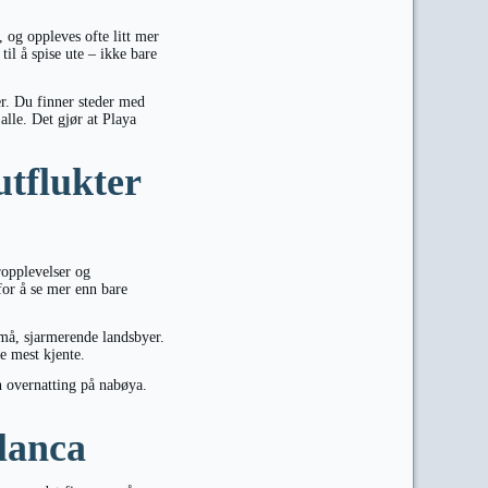
 og oppleves ofte litt mer
til å spise ute – ikke bare
er. Du finner steder med
alle. Det gjør at Playa
utflukter
ropplevelser og
for å se mer enn bare
må, sjarmerende landsbyer.
de mest kjente.
en overnatting på nabøya.
Blanca