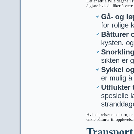
Det er lett å fylle dagene i
å gjøre hvis du liker å være l
Gå- og l
for rolige 
Båtturer 
kysten, og 
Snorkling
sikten er 
Sykkel og
er mulig å 
Utflukter
spesielle 
stranddage
Hvis du reiser med barn, er 
enkle båtturer til opplevels
Transport