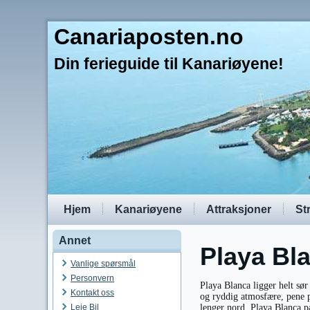
Canariaposten.no
Din ferieguide til Kanariøyene!
Hjem
Kanariøyene
Attraksjoner
St
Annet
Playa Bl
Vanlige spørsmål
Personvern
Playa Blanca ligger helt sø
Kontakt oss
og ryddig atmosfære, pene p
Leie Bil
lenger nord. Playa Blanca pa