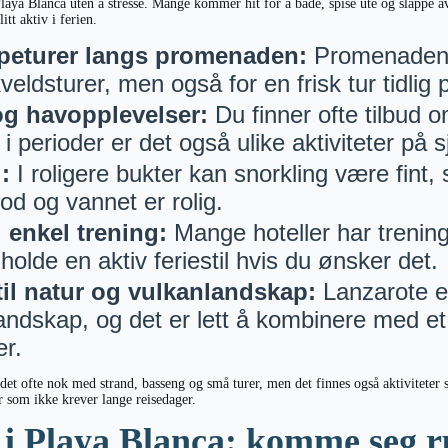
 Playa Blanca uten å stresse. Mange kommer hit for å bade, spise ute og slappe 
itt aktiv i ferien.
øpeturer langs promenaden:
Promenaden 
kveldsturer, men også for en frisk tur tidlig
og havopplevelser:
Du finner ofte tilbud o
i perioder er det også ulike aktiviteter på 
:
I roligere bukter kan snorkling være fint, 
god og vannet er rolig.
 enkel trening:
Mange hoteller har trenin
holde en aktiv feriestil hvis du ønsker det.
 til natur og vulkanlandskap:
Lanzarote er 
landskap, og det er lett å kombinere med et 
r.
det ofte nok med strand, basseng og små turer, men det finnes også aktiviteter s
er som ikke krever lange reisedager.
 i Playa Blanca: komme seg r