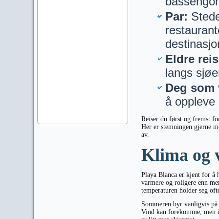
bassengomr
Par:
Stede
restaurant
destinasjo
Eldre rei
langs sjøen
Deg som v
å oppleve 
Reiser du først og fremst f
Her er stemningen gjerne me
av.
Klima og 
Playa Blanca er kjent for å 
varmere og roligere enn mer
temperaturen holder seg ofte
Sommeren byr vanligvis på v
Vind kan forekomme, men i P