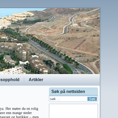
dsopphold
Artikler
Søk på nettsiden
ya. Her møter du en rolig
nere enn mange steder
staurant og butikker – men