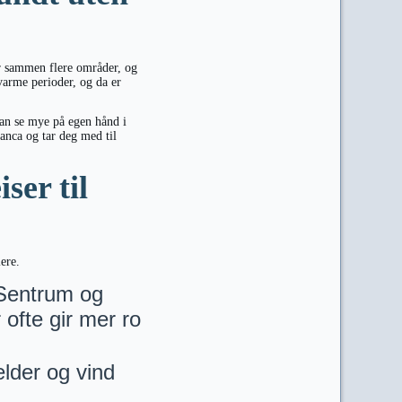
er sammen flere områder, og
 varme perioder, og da er
 kan se mye på egen hånd i
lanca og tar deg med til
ser til
ere.
entrum og
ofte gir mer ro
lder og vind