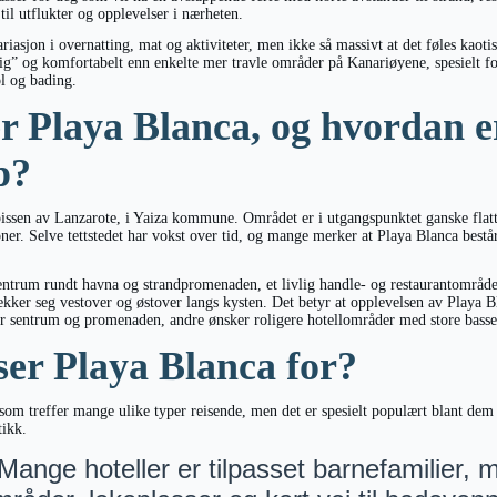
il utflukter og opplevelser i nærheten.
 variasjon i overnatting, mat og aktiviteter, men ikke så massivt at det føles kao
g” og komfortabelt enn enkelte mer travle områder på Kanariøyene, spesielt fo
ol og bading.
er Playa Blanca, og hvordan 
p?
pissen av Lanzarote, i Yaiza kommune. Området er i utgangspunktet ganske flatt
oner. Selve tettstedet har vokst over tid, og mange merker at Playa Blanca best
sentrum rundt havna og strandpromenaden, et livlig handle- og restaurantområd
ekker seg vestover og østover langs kysten. Det betyr at opplevelsen av Playa Bla
r sentrum og promenaden, andre ønsker roligere hotellområder med store bassen
er Playa Blanca for?
 som treffer mange ulike typer reisende, men det er spesielt populært blant dem 
tikk.
Mange hoteller er tilpasset barnefamilier, 