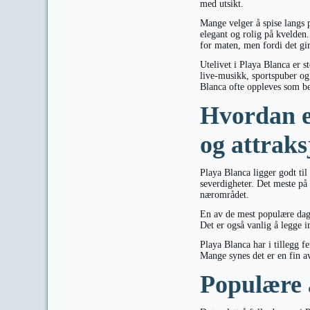
med utsikt.
Mange velger å spise langs 
elegant og rolig på kvelden. 
for maten, men fordi det gir 
Utelivet i Playa Blanca er s
live-musikk, sportspuber og 
Blanca ofte oppleves som be
Hvordan e
og attrak
Playa Blanca ligger godt til
severdigheter. Det meste på 
nærområdet.
En av de mest populære dags
Det er også vanlig å legge in
Playa Blanca har i tillegg f
Mange synes det er en fin av
Populære a