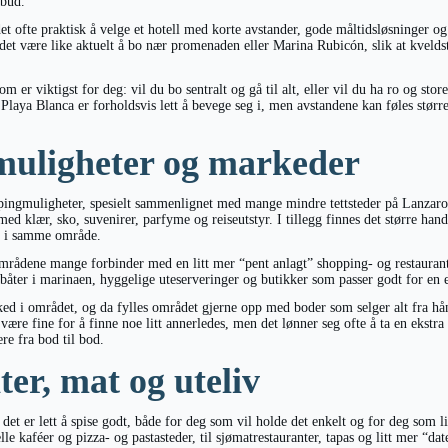
lbud.
et ofte praktisk å velge et hotell med korte avstander, gode måltidsløsninger og
et være like aktuelt å bo nær promenaden eller Marina Rubicón, slik at kveldst
om er viktigst for deg: vil du bo sentralt og gå til alt, eller vil du ha ro og st
? Playa Blanca er forholdsvis lett å bevege seg i, men avstandene kan føles størr
uligheter og markeder
pingmuligheter, spesielt sammenlignet med mange mindre tettsteder på Lanzar
ed klær, sko, suvenirer, parfyme og reiseutstyr. I tillegg finnes det større han
er i samme område.
mrådene mange forbinder med en litt mer “pent anlagt” shopping- og restaurant
båter i marinaen, hyggelige uteserveringer og butikker som passer godt for en 
ked i området, og da fylles området gjerne opp med boder som selger alt fra hån
ære fine for å finne noe litt annerledes, men det lønner seg ofte å ta en ekstr
re fra bod til bod.
er, mat og uteliv
 det er lett å spise godt, både for deg som vil holde det enkelt og for deg som l
le kaféer og pizza- og pastasteder, til sjømatrestauranter, tapas og litt mer “dat