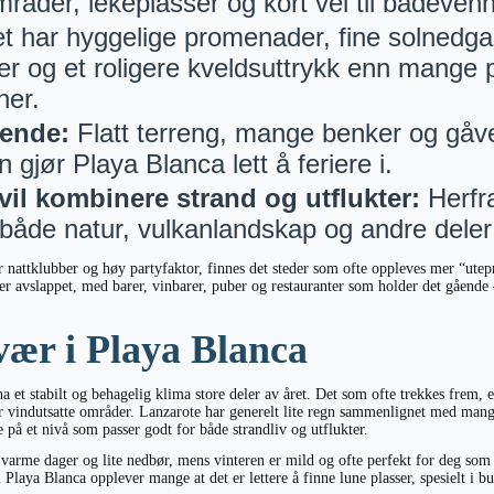
åder, lekeplasser og kort vei til badevenn
t har hyggelige promenader, fine solnedga
er og et roligere kveldsuttrykk enn mange 
ner.
sende:
Flatt terreng, mange benker og gåve
 gjør Playa Blanca lett å feriere i.
il kombinere strand og utflukter:
Herfra
både natur, vulkanlandskap og andre deler
or nattklubber og høy partyfaktor, finnes det steder som ofte oppleves mer “ute
r avslappet, med barer, vinbarer, puber og restauranter som holder det gående –
vær i Playa Blanca
ha et stabilt og behagelig klima store deler av året. Det som ofte trekkes frem, e
 vindutsatte områder. Lanzarote har generelt lite regn sammenlignet med mang
 på et nivå som passer godt for både strandliv og utflukter.
arme dager og lite nedbør, mens vinteren er mild og ofte perfekt for deg som
laya Blanca opplever mange at det er lettere å finne lune plasser, spesielt i b