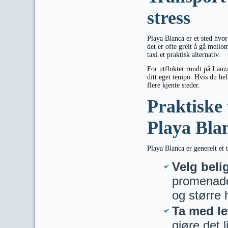
stress
Playa Blanca er et sted hvor
det er ofte greit å gå mello
taxi et praktisk alternativ.
For utflukter rundt på Lanza
ditt eget tempo. Hvis du hel
flere kjente steder.
Praktiske t
Playa Bla
Playa Blanca er generelt et 
Velg beli
promenaden
og større h
Ta med le
gjøre det l