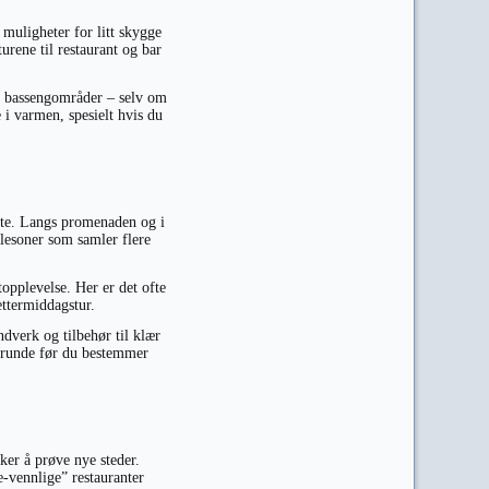
 muligheter for litt skygge
urene til restaurant og bar
ore bassengområder – selv om
e i varmen, spesielt hvis du
ote. Langs promenaden og i
dlesoner som samler flere
opplevelse. Her er det ofte
ettermiddagstur.
dverk og tilbehør til klær
a runde før du bestemmer
iker å prøve nye steder.
e-vennlige” restauranter