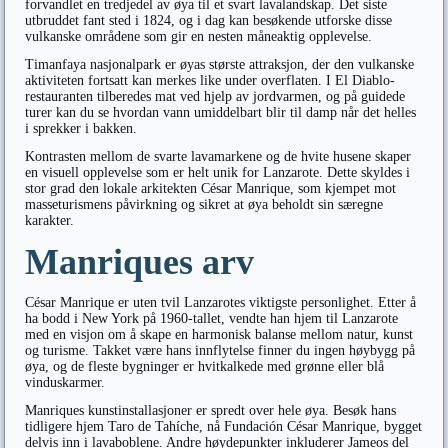
forvandlet en tredjedel av øya til et svart lavalandskap. Det siste
utbruddet fant sted i 1824, og i dag kan besøkende utforske disse
vulkanske områdene som gir en nesten måneaktig opplevelse.
Timanfaya nasjonalpark er øyas største attraksjon, der den vulkanske
aktiviteten fortsatt kan merkes like under overflaten. I El Diablo-
restauranten tilberedes mat ved hjelp av jordvarmen, og på guidede
turer kan du se hvordan vann umiddelbart blir til damp når det helles
i sprekker i bakken.
Kontrasten mellom de svarte lavamarkene og de hvite husene skaper
en visuell opplevelse som er helt unik for Lanzarote. Dette skyldes i
stor grad den lokale arkitekten César Manrique, som kjempet mot
masseturismens påvirkning og sikret at øya beholdt sin særegne
karakter.
Manriques arv
César Manrique er uten tvil Lanzarotes viktigste personlighet. Etter å
ha bodd i New York på 1960-tallet, vendte han hjem til Lanzarote
med en visjon om å skape en harmonisk balanse mellom natur, kunst
og turisme. Takket være hans innflytelse finner du ingen høybygg på
øya, og de fleste bygninger er hvitkalkede med grønne eller blå
vinduskarmer.
Manriques kunstinstallasjoner er spredt over hele øya. Besøk hans
tidligere hjem Taro de Tahíche, nå Fundación César Manrique, bygget
delvis inn i lavaboblene. Andre høydepunkter inkluderer Jameos del