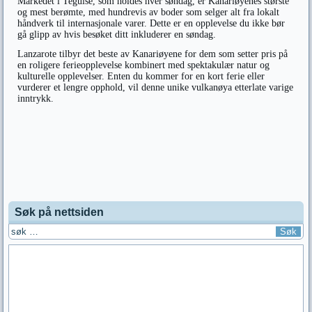
Markedet i Teguise, som holdes hver søndag, er Kanariøyenes største
og mest berømte, med hundrevis av boder som selger alt fra lokalt
håndverk til internasjonale varer. Dette er en opplevelse du ikke bør
gå glipp av hvis besøket ditt inkluderer en søndag.
Lanzarote tilbyr det beste av Kanariøyene for dem som setter pris på
en roligere ferieopplevelse kombinert med spektakulær natur og
kulturelle opplevelser. Enten du kommer for en kort ferie eller
vurderer et lengre opphold, vil denne unike vulkanøya etterlate varige
inntrykk.
Søk på nettsiden