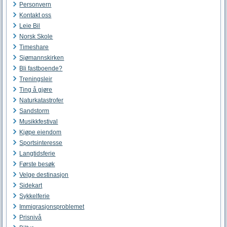
Personvern
Kontakt oss
Leie Bil
Norsk Skole
Timeshare
Sjømannskirken
Bli fastboende?
Treningsleir
Ting å gjøre
Naturkatastrofer
Sandstorm
Musikkfestival
Kjøpe eiendom
Sportsinteresse
Langtidsferie
Første besøk
Velge destinasjon
Sidekart
Sykkelferie
Immigrasjonsproblemet
Prisnivå