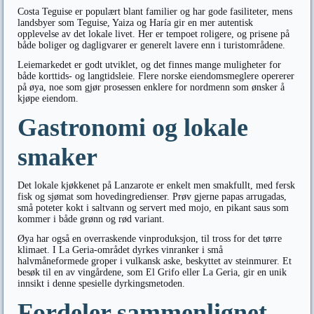
Costa Teguise er populært blant familier og har gode fasiliteter, mens
landsbyer som Teguise, Yaiza og Haría gir en mer autentisk
opplevelse av det lokale livet. Her er tempoet roligere, og prisene på
både boliger og dagligvarer er generelt lavere enn i turistområdene.
Leiemarkedet er godt utviklet, og det finnes mange muligheter for
både korttids- og langtidsleie. Flere norske eiendomsmeglere opererer
på øya, noe som gjør prosessen enklere for nordmenn som ønsker å
kjøpe eiendom.
Gastronomi og lokale
smaker
Det lokale kjøkkenet på Lanzarote er enkelt men smakfullt, med fersk
fisk og sjømat som hovedingredienser. Prøv gjerne papas arrugadas,
små poteter kokt i saltvann og servert med mojo, en pikant saus som
kommer i både grønn og rød variant.
Øya har også en overraskende vinproduksjon, til tross for det tørre
klimaet. I La Geria-området dyrkes vinranker i små
halvmåneformede groper i vulkansk aske, beskyttet av steinmurer. Et
besøk til en av vingårdene, som El Grifo eller La Geria, gir en unik
innsikt i denne spesielle dyrkingsmetoden.
Fordeler sammenlignet