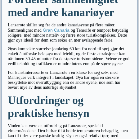
med andre kanariøyer
Lanzarote skiller seg fra de andre kanariøyene på flere måter.
Gran Canaria
Sammenlignet med
og Tenerife er tempoet betydelig
roligere, med mindre natteliv og færre store turistkomplekser. Dette
gjør øya ideell for dem som søker en mer avslappende ferie.
Øyas kompakte størrelse (omkring 60 km fra nord til sør) gjør det
enkelt å utforske hele øya med leiebil, og de fleste attraksjoner kan
nås innen 30-45 minutter fra de største turistområdene. Veiene er godt
vedlikeholdt og trafikken er mindre intens enn på de større øyene.
For kunstinteresserte er Lanzarote i en klasse for seg selv, med
Manriques verk integrert i landskapet. Øya har også en sterkere
beskyttelse mot overutbygging enn de andre øyene, noe som har
bevart mye av dens naturlige skjønnhet.
Utfordringer og
praktiske hensyn
Vinden kan være en utfordring på Lanzarote, spesielt i
vintermånedene. Den bidrar til å holde temperaturen behagelig, men
kan til tider være ganske kraftig. Øya er også relativt tørr, med