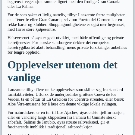
begrenset vegetasjon sammenlignet med den frodige Gran Canaria
eller La Palma.
For de som søker et livlig natteliv, tilbyr Lanzarote færre muligheter
enn Tenerife eller Gran Canaria, selv om Puerto del Carmen har en
rekke barer og klubber. Shoppingmulighetene er også mer begrenset,
med færre store kjøpesentre.
Helsevesenet på øya er godt utviklet, med både offentlige og private
helsetjenester. For norske statsborgere dekker det europeiske
helsetrygdkortet akutt behandling, mens private forsikringer anbefales
for lengre opphold.
Opplevelser utenom det
vanlige
Lanzarote tilbyr flere unike opplevelser som skiller seg fra standard
turistaktiviteter. Utforsk de underjordiske grottene Cueva de los
Verdes, ta en båttur til La Graciosa for uberørte strender, eller besøk
Aloe Vera-museene for å lære om denne viktige lokale avlingen.
For naturelskere er en tur til Los Ajaches, øyas eldste fjellformasjon,
eller en vandring langs klippestien fra Famara til Guinate sterkt
anbefalt. Salinas de Janubio, øyas største saltverksted, gir et
fascinerende innblikk i tradisjonell saltproduksjon.