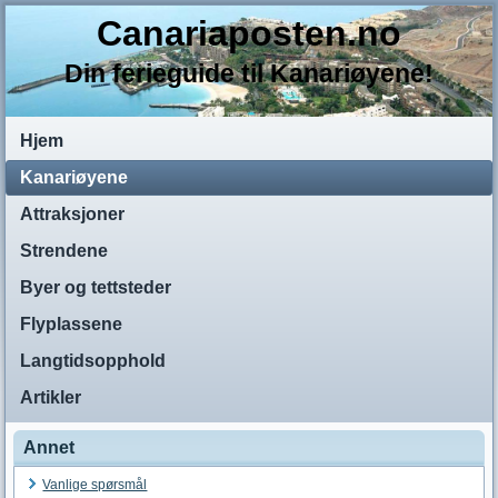
Canariaposten.no
Din ferieguide til Kanariøyene!
Hjem
Kanariøyene
Attraksjoner
Strendene
Byer og tettsteder
Flyplassene
Langtidsopphold
Artikler
Annet
Vanlige spørsmål