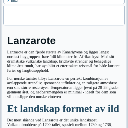
Biltur
Lanzarote
Lanzarote er den fjerde største av Kanariøyene og ligger lengst
nordøst i øygruppen, bare 140 kilometer fra Afrikas kyst. Med sitt
dramatiske vulkanske landskap, kridhvite strender og behagelige
klima året rundt, har øya blitt et ettertraktet reisemål for både kortere
ferier og langtidsopphold.
For norske turister tilbyr Lanzarote en perfekt kombinasjon av
avslappende strandliv, spennende utflukter og en roligere atmosfære
enn sine større søsterøyer. Temperaturen ligger jevnt på 20-28 grader
gjennom året, og nedbørsmengden er minimal - ideelt for dem som
vil unnslippe den norske vinteren.
Et landskap formet av ild
Det mest slående ved Lanzarote er det unike landskapet.
Vulkanutbruddene på 1700-tallet, spesielt mellom 1730 og 1736,