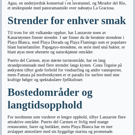
Agua, en underjordisk konsertsal i en lavatunnel, og Mirador del Río,
et utsiktspunkt med panoramautsikt over naboøya La Graciosa.
Strender for enhver smak
Til tross for sitt vulkanske opphav, har Lanzarote noen av
Kanariøyenes fineste strender. I sør finner du de berømte strendene i
Playa Blanca, med Playa Dorada og Playa Flamingo som er populære
blant barnefamilier. Papagayo-strendene, en serie med små bukter, er
blant øyas mest uberørte og naturskjønne områder.
Puerto del Carmen, øyas største turistområde, har en lang
strandpromenade med flere strender langs kysten. Costa Teguise på
østkysten tilbyr gode forhold for vindsurfing og andre vannsporter,
mens Famara på nordvestkysten er et paradis for surfere med sine
kraftige bølger og spektakulære fjellkulisser.
Bostedområder og
langtidsopphold
For nordmenn som vurderer et lengre opphold, tilbyr Lanzarote flere
attraktive områder. Puerto del Carmen er livlig med mange
restauranter, barer og butikker, mens Playa Blanca har en mer
avslappet atmosfære med sin hyggelige marina og promenade.