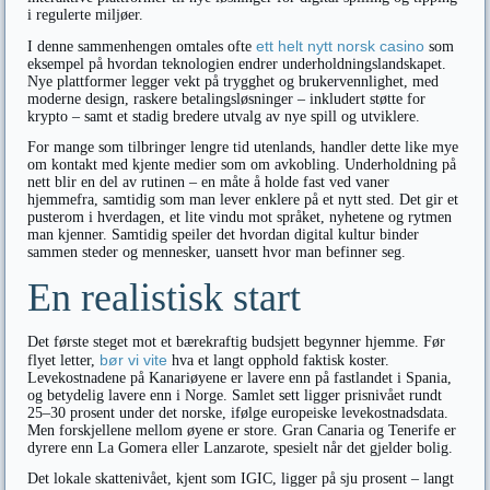
i regulerte miljøer.
ett helt nytt norsk casino
I denne sammenhengen omtales ofte
som
eksempel på hvordan teknologien endrer underholdningslandskapet.
Nye plattformer legger vekt på trygghet og brukervennlighet, med
moderne design, raskere betalingsløsninger – inkludert støtte for
krypto – samt et stadig bredere utvalg av nye spill og utviklere.
For mange som tilbringer lengre tid utenlands, handler dette like mye
om kontakt med kjente medier som om avkobling. Underholdning på
nett blir en del av rutinen – en måte å holde fast ved vaner
hjemmefra, samtidig som man lever enklere på et nytt sted. Det gir et
pusterom i hverdagen, et lite vindu mot språket, nyhetene og rytmen
man kjenner. Samtidig speiler det hvordan digital kultur binder
sammen steder og mennesker, uansett hvor man befinner seg.
En realistisk start
Det første steget mot et bærekraftig budsjett begynner hjemme. Før
bør vi vite
flyet letter,
hva et langt opphold faktisk koster.
Levekostnadene på Kanariøyene er lavere enn på fastlandet i Spania,
og betydelig lavere enn i Norge. Samlet sett ligger prisnivået rundt
25–30 prosent under det norske, ifølge europeiske levekostnadsdata.
Men forskjellene mellom øyene er store. Gran Canaria og Tenerife er
dyrere enn La Gomera eller Lanzarote, spesielt når det gjelder bolig.
Det lokale skattenivået, kjent som IGIC, ligger på sju prosent – langt