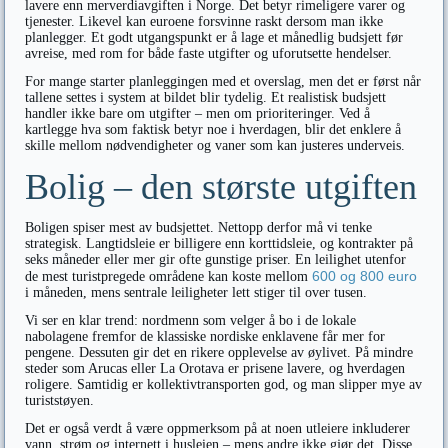
lavere enn merverdiavgiften i Norge. Det betyr rimeligere varer og
tjenester. Likevel kan euroene forsvinne raskt dersom man ikke
planlegger. Et godt utgangspunkt er å lage et månedlig budsjett før
avreise, med rom for både faste utgifter og uforutsette hendelser.
For mange starter planleggingen med et overslag, men det er først når
tallene settes i system at bildet blir tydelig. Et realistisk budsjett
handler ikke bare om utgifter – men om prioriteringer. Ved å
kartlegge hva som faktisk betyr noe i hverdagen, blir det enklere å
skille mellom nødvendigheter og vaner som kan justeres underveis.
Bolig – den største utgiften
Boligen spiser mest av budsjettet. Nettopp derfor må vi tenke
strategisk. Langtidsleie er billigere enn korttidsleie, og kontrakter på
seks måneder eller mer gir ofte gunstige priser. En leilighet utenfor
600 og 800 euro
de mest turistpregede områdene kan koste mellom
i måneden, mens sentrale leiligheter lett stiger til over tusen.
Vi ser en klar trend: nordmenn som velger å bo i de lokale
nabolagene fremfor de klassiske nordiske enklavene får mer for
pengene. Dessuten gir det en rikere opplevelse av øylivet. På mindre
steder som Arucas eller La Orotava er prisene lavere, og hverdagen
roligere. Samtidig er kollektivtransporten god, og man slipper mye av
turiststøyen.
Det er også verdt å være oppmerksom på at noen utleiere inkluderer
vann, strøm og internett i husleien – mens andre ikke gjør det. Disse