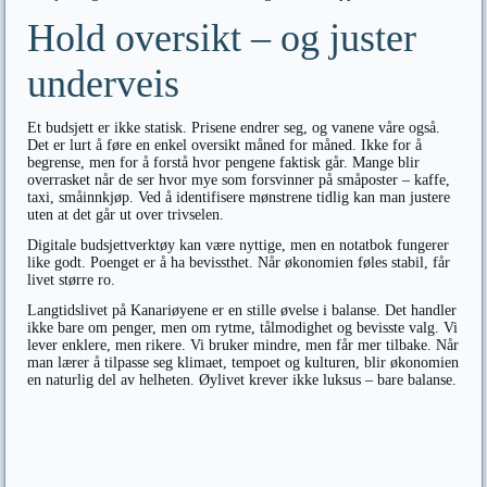
Hold oversikt – og juster
underveis
Et budsjett er ikke statisk. Prisene endrer seg, og vanene våre også.
Det er lurt å føre en enkel oversikt måned for måned. Ikke for å
begrense, men for å forstå hvor pengene faktisk går. Mange blir
overrasket når de ser hvor mye som forsvinner på småposter – kaffe,
taxi, småinnkjøp. Ved å identifisere mønstrene tidlig kan man justere
uten at det går ut over trivselen.
Digitale budsjettverktøy kan være nyttige, men en notatbok fungerer
like godt. Poenget er å ha bevissthet. Når økonomien føles stabil, får
livet større ro.
Langtidslivet på Kanariøyene er en stille øvelse i balanse. Det handler
ikke bare om penger, men om rytme, tålmodighet og bevisste valg. Vi
lever enklere, men rikere. Vi bruker mindre, men får mer tilbake. Når
man lærer å tilpasse seg klimaet, tempoet og kulturen, blir økonomien
en naturlig del av helheten. Øylivet krever ikke luksus – bare balanse.