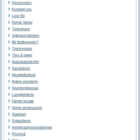
Personvern
Kontakt oss
Leie Bil
Norsk Skole
Timeshare
Sjømannskirken
Bli fastboende?
Treningsleir
Ting å gjøre
Naturkatastrofer
Sandstorm
Musikkfestival
Kjøpe eiendom
Sportsinteresse
Langtidsferie
Første besøk
Velge destinasjon
Sidekart
Sykkelferie
Immigrasjonsproblemet
Prisnivå