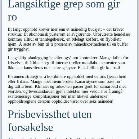
Langsiktige grep som gir
ro
Et langt opphold krever mer enn et månedlig budsjett – det krever
struktur. Et økonomisk pusterom er avgjørende. Uforutsette hendelser
kommer alltid: et tannlegebesøk, en ødelagt koffert, en flybillett
hjem. Å sette av fem til ti prosent av månedskostnadene til en buffer
gir trygghet.
Langsiktig planlegging handler også om kontrakter. Mange faller for
fristelsen til å binde seg til internett- eller mobilabonnementer som
ikke kan kanselleres uten store gebyrer. Fleksibilitet gir kontroll.
En annen strategi er å kombinere oppholdet med deltids fjernarbeid
eller frilans. Mange nordmenn bruker Kanariøyene som base for
digitalt arbeid. Klimaet og tidssonen passer godt for samarbeid med
Norden, og levestandarden gjør inntekten mer verdt. For å unngå
skattemessige komplikasjoner bør man likevel undersøke
oppholdsreglene dersom oppholdet varer over seks måneder.
Prisbevissthet uten
forsakelse