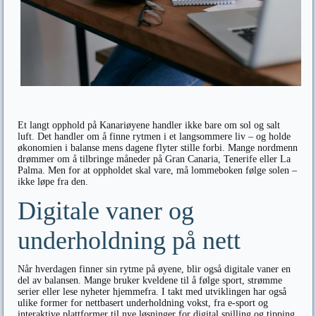
Et langt opphold på Kanariøyene handler ikke bare om sol og salt
luft. Det handler om å finne rytmen i et langsommere liv – og holde
økonomien i balanse mens dagene flyter stille forbi. Mange nordmenn
drømmer om å tilbringe måneder på Gran Canaria, Tenerife eller La
Palma. Men for at oppholdet skal vare, må lommeboken følge solen –
ikke løpe fra den.
Digitale vaner og
underholdning på nett
Når hverdagen finner sin rytme på øyene, blir også digitale vaner en
del av balansen. Mange bruker kveldene til å følge sport, strømme
serier eller lese nyheter hjemmefra. I takt med utviklingen har også
ulike former for nettbasert underholdning vokst, fra e-sport og
interaktive plattformer til nye løsninger for digital spilling og tipping