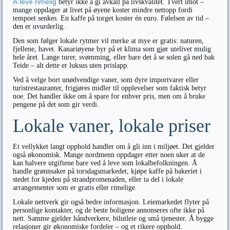
Å leve rimelig
betyr ikke å gi avkall på livskvalitet. Tvert imot –
mange oppdager at livet på øyene koster mindre nettopp fordi
tempoet senkes. En kaffe på torget koster én euro. Følelsen av tid –
den er uvurderlig.
Den som følger lokale rytmer vil merke at mye er gratis: naturen,
fjellene, havet. Kanariøyene byr på et klima som gjør utelivet mulig
hele året. Lange turer, svømming, eller bare det å se solen gå ned bak
Teide – alt dette er luksus uten prislapp.
Ved å velge bort unødvendige vaner, som dyre importvarer eller
turistrestauranter, frigjøres midler til opplevelser som faktisk betyr
noe. Det handler ikke om å spare for enhver pris, men om å bruke
pengene på det som gir verdi.
Lokale vaner, lokale priser
Et vellykket langt opphold handler om å gli inn i miljøet. Det gjelder
også økonomisk. Mange nordmenn oppdager etter noen uker at de
kan halvere utgiftene bare ved å leve som lokalbefolkningen. Å
handle grønnsaker på torsdagsmarkedet, kjøpe kaffe på bakeriet i
stedet for kjeden på strandpromenaden, eller ta del i lokale
arrangementer som er gratis eller rimelige.
Lokale nettverk gir også bedre informasjon. Leiemarkedet flyter på
personlige kontakter, og de beste boligene annonseres ofte ikke på
nett. Samme gjelder håndverkere, bilutleie og små tjenester. Å bygge
relasjoner gir økonomiske fordeler – og et rikere opphold.