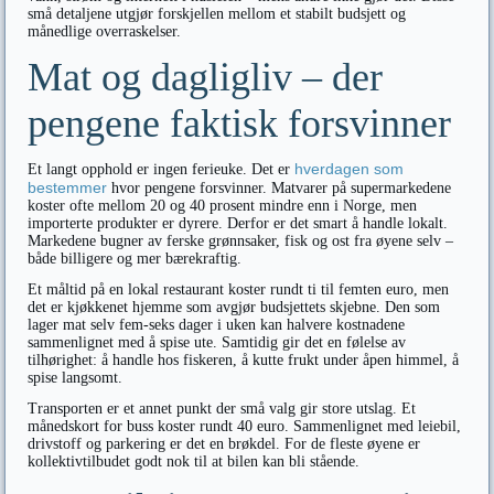
små detaljene utgjør forskjellen mellom et stabilt budsjett og
månedlige overraskelser.
Mat og dagligliv – der
pengene faktisk forsvinner
hverdagen som
Et langt opphold er ingen ferieuke. Det er
bestemmer
hvor pengene forsvinner. Matvarer på supermarkedene
koster ofte mellom 20 og 40 prosent mindre enn i Norge, men
importerte produkter er dyrere. Derfor er det smart å handle lokalt.
Markedene bugner av ferske grønnsaker, fisk og ost fra øyene selv –
både billigere og mer bærekraftig.
Et måltid på en lokal restaurant koster rundt ti til femten euro, men
det er kjøkkenet hjemme som avgjør budsjettets skjebne. Den som
lager mat selv fem-seks dager i uken kan halvere kostnadene
sammenlignet med å spise ute. Samtidig gir det en følelse av
tilhørighet: å handle hos fiskeren, å kutte frukt under åpen himmel, å
spise langsomt.
Transporten er et annet punkt der små valg gir store utslag. Et
månedskort for buss koster rundt 40 euro. Sammenlignet med leiebil,
drivstoff og parkering er det en brøkdel. For de fleste øyene er
kollektivtilbudet godt nok til at bilen kan bli stående.