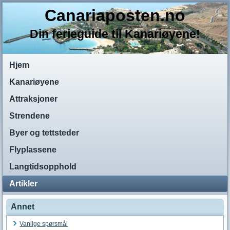
Canariaposten.no
Din ferieguide til Kanariøyene!
Hjem
Kanariøyene
Attraksjoner
Strendene
Byer og tettsteder
Flyplassene
Langtidsopphold
Artikler
Annet
Vanlige spørsmål