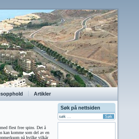
dsopphold
Artikler
Søk på nettsiden
med flest free spins. Det å
spins kan komme som del av en
oppmerksom på hvilke vilkår