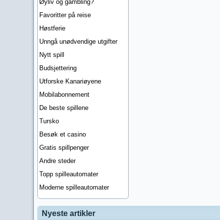
Øyliv og gambling
?
Favoritter på reise
Høstferie
Unngå unødvendige utgifter
Nytt spill
Budsjettering
Utforske Kanariøyene
Mobilabonnement
De beste spillene
Tursko
Besøk et casino
Gratis spillpenger
Andre steder
Topp spilleautomater
Moderne spilleautomater
Nyeste artikler