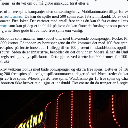
 spins, så du vet om du må gjøre innskudd først eller ei.
det ofte free spins-kampanjer uten omsetningskrav. Mobilautomaten tilbyr for e
nettcasino
res
. Da kan du spille med 500 spinn etter første innskudd. 50 av de 
tomaten Fire Joker. Det varierer med antall
free spins
du kan få fra casino til ca
.com
som kan gi deg et innblikk på hvor du kan finne de forslagene som passer
 gjerne flere gode tilbud med free spins enn vanlig.
ddsbonus som matcher innskuddet ditt, med tilsvarende bonuspenger. Pocket Play 
5000 kroner. På toppen av bonuspengene du får, kommer det med 100 free spins
ree spins, på første innskudd. I tillegg til en 100 prosent innskuddsbonus opptil
rburst. Siden de er innsatsfrie, beholder du det du vinner. Videre så har du Uni
 registrering av ny spillekonto. Dette gjøres ved å sette inn 200 kroner, for 100 
en uke.
aktiv velkomstbonus med både bonuspenger og ekstra free spins. Dette er på fø
g 200 free spins på utvalgte spilleautomater ti dager på rad. Noen steder du kan
 20 free spins, Wheelz gir 20 free spins, WestCasino gir 15 free spins og Chanz
 bonusen ikke krever at du gjør et innskudd. Det eneste du da trenger er å regis