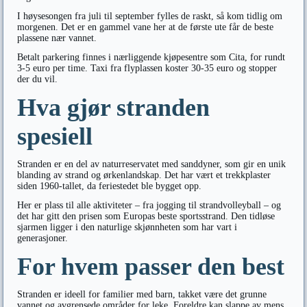
I høysesongen fra juli til september fylles de raskt, så kom tidlig om
morgenen. Det er en gammel vane her at de første ute får de beste
plassene nær vannet.
Betalt parkering finnes i nærliggende kjøpesentre som Cita, for rundt
3-5 euro per time. Taxi fra flyplassen koster 30-35 euro og stopper
der du vil.
Hva gjør stranden
spesiell
Stranden er en del av naturreservatet med sanddyner, som gir en unik
blanding av strand og ørkenlandskap. Det har vært et trekkplaster
siden 1960-tallet, da feriestedet ble bygget opp.
Her er plass til alle aktiviteter – fra jogging til strandvolleyball – og
det har gitt den prisen som Europas beste sportsstrand. Den tidløse
sjarmen ligger i den naturlige skjønnheten som har vart i
generasjoner.
For hvem passer den best
Stranden er ideell for familier med barn, takket være det grunne
vannet og avgrensede områder for leke. Foreldre kan slappe av mens