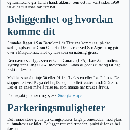
og fasilitetene går hånd i hånd, akkurat som det har vært siden 1960-
tallet da turismen tok fart her.
Beliggenhet og hvordan
komme dit
Stranden ligger i San Bartolomé de Tirajana kommune, på den
sørlige spissen av Gran Canaria. Den starter ved San Agustín og går
over i Maspalomas, med dynene som en naturlig grense.
Den nærmeste flyplassen er Gran Canaria (LPA), bare 25 minutters
kjøring unna langs GC-1 motorveien. Veien er godt skiltet og tar deg
raskt til kysten.
Med buss tar du linje 30 eller 91 fra flyplassen eller Las Palmas. De
stopper rett ved Playa del Inglés, og en billett koster rundt 5-6 euro.
Det er en enkel måte å reise på, som mange har brukt i årevis.
Google Maps
For nøyaktig plassering, sjekk
.
Parkeringsmuligheter
Det finnes store gratis parkeringsplasser langs promenaden, med plass
til hundrevis av biler. De ligger rett ved stranden, praktisk for en hel
dag ute.