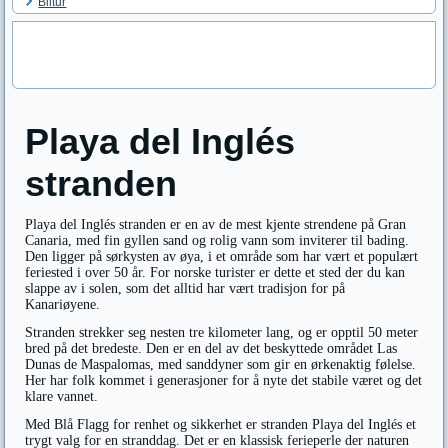
Biltur
Playa del Inglés
stranden
Playa del Inglés stranden er en av de mest kjente strendene på Gran
Canaria, med fin gyllen sand og rolig vann som inviterer til bading.
Den ligger på sørkysten av øya, i et område som har vært et populært
feriested i over 50 år. For norske turister er dette et sted der du kan
slappe av i solen, som det alltid har vært tradisjon for på
Kanariøyene.
Stranden strekker seg nesten tre kilometer lang, og er opptil 50 meter
bred på det bredeste. Den er en del av det beskyttede området Las
Dunas de Maspalomas, med sanddyner som gir en ørkenaktig følelse.
Her har folk kommet i generasjoner for å nyte det stabile været og det
klare vannet.
Med Blå Flagg for renhet og sikkerhet er stranden Playa del Inglés et
trygt valg for en stranddag. Det er en klassisk ferieperle der naturen