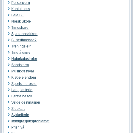
Personvern
Kontakt oss
Leie Bil
Norsk Skole
Timeshare
Sjømannskirken
Bli fastboende?
Treningsleir
Ting å gjøre
Naturkatastrofer
Sandstorm
Musikkfestival
Kjøpe eiendom
Sportsinteresse
Langtidsferie
Første besøk
Velge destinasjon
Sidekart
Sykkelferie
Immigrasjonsproblemet
Prisnivå