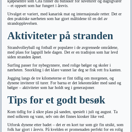
kjøpesentre som Cita finner du butikker for suvenirer og dagligvarer
– et oppsett som har fungert i årevis.
Utvalget er variert, med kanarisk mat og internasjonale retter. Det er
den praktiske nærheten som har gjort måltidene til en del av
strandopplevelsen.
Aktiviteter på stranden
Strandvolleyball og fotball er populære i de avgrensede områdene,
med plass for lagspill hele dagen. Det er en tradisjon som har levd
siden stranden åpnet.
Surfing passer for nybegynnere, med rolige bølger og skoler i
nærheten. Snorkling i det klare vannet lar deg se fisk rett fra kanten.
Jogging langs de tre kilometerne er fint tidlig om morgenen, og
dynene inviterer til turer. For barna er det lekeområder med sand og
bølger – aktiviteter som har holdt seg i generasjoner.
Tips for et godt besøk
Kom tidlig for å sikre plass på sanden, spesielt i juli og august. Ta
med solkrem og vann, selv om det finnes kiosker like ved.
Utforsk dynene etter badet – det er en kort tur som gir fin utsikt, som
folk har gjort i årevis. På kvelden er promenaden perfekt for en rolig